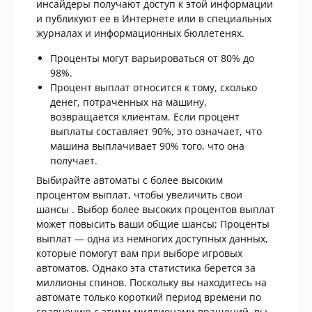
инсайдеры получают доступ к этой информации
и публикуют ее в Интернете или в специальных
журналах и информационных бюллетенях.
Проценты могут варьироваться от 80% до
98%.
Процент выплат относится к тому, сколько
денег, потраченных на машину,
возвращается клиентам. Если процент
выплаты составляет 90%, это означает, что
машина выплачивает 90% того, что она
получает.
Выбирайте автоматы с более высоким
процентом выплат, чтобы увеличить свои
шансы . Выбор более высоких процентов выплат
может повысить ваши общие шансы; Проценты
выплат — одна из немногих доступных данных,
которые помогут вам при выборе игровых
автоматов. Однако эта статистика берется за
миллионы спинов. Поскольку вы находитесь на
автомате только короткий период времени по
сравнению с этими миллионами вращений, вы