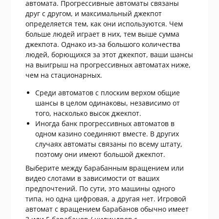
автомата. Прогрессивные автоматы связаны
друг с другом, и максимальный джекпот
определяется тем, как они используются. Чем
больше людей играет в них, тем выше сумма
джекпота. Однако из-за большого количества
людей, борющихся за этот джекпот, ваши шансы
на выигрыш на прогрессивных автоматах ниже,
чем на стационарных.
Среди автоматов с плоским верхом общие
шансы в целом одинаковы, независимо от
того, насколько высок джекпот.
Иногда банк прогрессивных автоматов в
одном казино соединяют вместе. В других
случаях автоматы связаны по всему штату,
поэтому они имеют большой джекпот.
Выберите между барабанным вращением или
видео слотами в зависимости от ваших
предпочтений. По сути, это машины одного
типа, но одна цифровая, а другая нет. Игровой
автомат с вращением барабанов обычно имеет