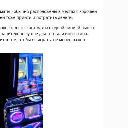
оматы ) обычно расположены в местах с хорошей
ей тоже прийти и потратить деньги.
 более простые автоматы с одной линией выплат
значительно лучше для того или иного типа.
оит в том, чтобы выиграть, не менее важно