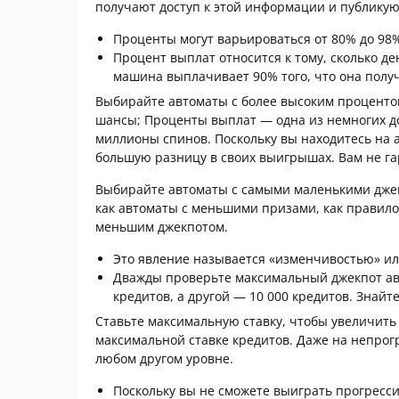
получают доступ к этой информации и публику
Проценты могут варьироваться от 80% до 98
Процент выплат относится к тому, сколько д
машина выплачивает 90% того, что она получ
Выбирайте автоматы с более высоким проценто
шансы; Проценты выплат — одна из немногих до
миллионы спинов. Поскольку вы находитесь на 
большую разницу в своих выигрышах. Вам не га
Выбирайте автоматы с самыми маленькими джекп
как автоматы с меньшими призами, как правило
меньшим джекпотом.
Это явление называется «изменчивостью» ил
Дважды проверьте максимальный джекпот авт
кредитов, а другой — 10 000 кредитов. Знайт
Ставьте максимальную ставку, чтобы увеличит
максимальной ставке кредитов. Даже на непрог
любом другом уровне.
Поскольку вы не сможете выиграть прогресси