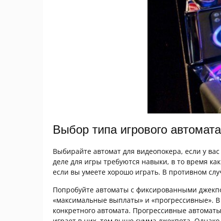
Выбор типа игрового автомата
Выбирайте автомат для видеопокера, если у вас
деле для игры требуются навыки, в то время к
если вы умеете хорошо играть. В противном слу
Попробуйте автоматы с фиксированными джекпо
«максимальные выплаты» и «прогрессивные». В
конкретного автомата. Прогрессивные автоматы
играет в них, тем выше сумма джекпота. Однак