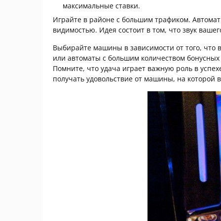
максимальные ставки.
Играйте в районе с большим трафиком. Автомат
видимостью. Идея состоит в том, что звук ваш
Выбирайте машины в зависимости от того, что 
или автоматы с большим количеством бонусных ф
Помните, что удача играет важную роль в успехе
получать удовольствие от машины, на которой в