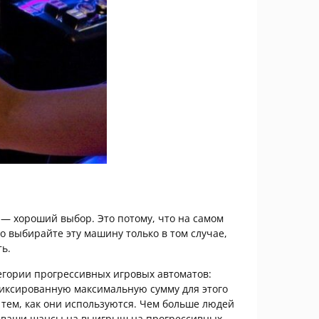
 — хороший выбор. Это потому, что на самом
о выбирайте эту машину только в том случае,
ь.
егории прогрессивных игровых автоматов:
иксированную максимальную сумму для этого
 тем, как они используются. Чем больше людей
т, ваши шансы на выигрыш на прогрессивных