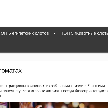
ТОП 5 египетских слотов
ТОП 5 Животные слот
томатах
 аттракционы в казино. С их забавными темами и большими з
и понемногу. Хотя игровые автоматы всегда благоприятствуют 
ы.