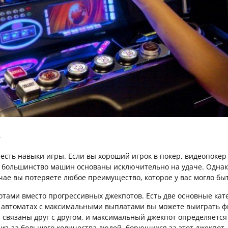
 есть навыки игры. Если вы хороший игрок в покер, видеопокер
ак большинство машин основаны исключительно на удаче. Однак
чае вы потеряете любое преимущество, которое у вас могло быт
тами вместо прогрессивных джекпотов. Есть две основные кат
 автоматах с максимальными выплатами вы можете выиграть ф
 связаны друг с другом, и максимальный джекпот определяется
о из-за большого количества людей, борющихся за этот джекпо