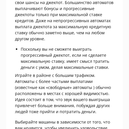
свои шансы на джекпот. Большинство автоматов
выплачивают бонусы и прогрессивные
джекпоты только при максимальной ставке
кредитов. Даже на непрогрессивных автоматах
выплата джекпота за максимальную кредитную
ставку обычно заметно выше, чем на любом
другом уровне.
Поскольку вы не сможете выиграть
прогрессивный джекпот, если не сделаете
максимальную ставку, имеет смысл тратить
деньги с умом, делая максимальные ставки.
Играйте в районе с большим трафиком.
Автоматы с более частыми выплатами
(известные как «свободные» автоматы ) обычно
расположены в местах с хорошей видимостью.
Идея состоит в том, что звук вашего выигрыша
привлечет больше внимания, побуждая других
людей тоже прийти и потратить деньги.
Выбирайте машины в зависимости от того, что
вам нравится, чтобы увеличить удовольствие.