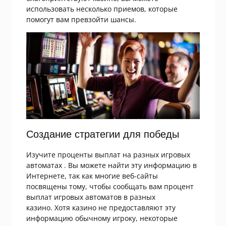
использовать несколько приемов, которые
помогут вам превзойти шансы.
Создание стратегии для победы
Изучите проценты выплат на разных игровых
автоматах . Вы можете найти эту информацию в
Интернете, так как многие веб-сайты
посвящены тому, чтобы сообщать вам процент
выплат игровых автоматов в разных
казино. Хотя казино не предоставляют эту
информацию обычному игроку, некоторые