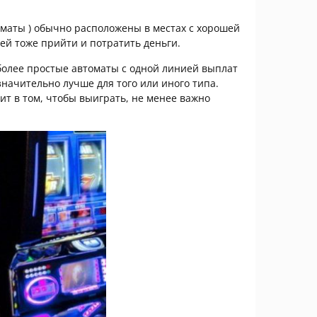
оматы ) обычно расположены в местах с хорошей
ей тоже прийти и потратить деньги.
 более простые автоматы с одной линией выплат
значительно лучше для того или иного типа.
оит в том, чтобы выиграть, не менее важно