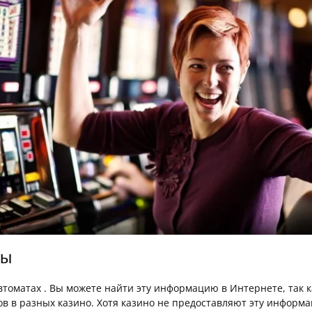
ды
томатах . Вы можете найти эту информацию в Интернете, так 
в в разных казино. Хотя казино не предоставляют эту информ