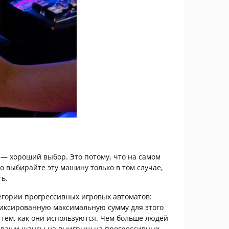
 — хороший выбор. Это потому, что на самом
о выбирайте эту машину только в том случае,
ь.
егории прогрессивных игровых автоматов:
иксированную максимальную сумму для этого
 тем, как они используются. Чем больше людей
т, ваши шансы на выигрыш на прогрессивных