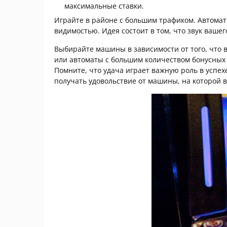
максимальные ставки.
Играйте в районе с большим трафиком. Автомат
видимостью. Идея состоит в том, что звук ваш
Выбирайте машины в зависимости от того, что 
или автоматы с большим количеством бонусных ф
Помните, что удача играет важную роль в успехе
получать удовольствие от машины, на которой в