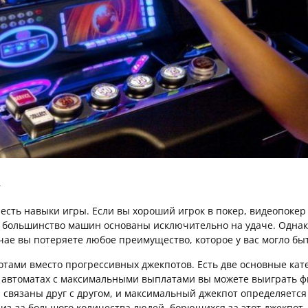
 есть навыки игры. Если вы хороший игрок в покер, видеопокер
ак большинство машин основаны исключительно на удаче. Однак
чае вы потеряете любое преимущество, которое у вас могло быт
тами вместо прогрессивных джекпотов. Есть две основные кат
 автоматах с максимальными выплатами вы можете выиграть ф
 связаны друг с другом, и максимальный джекпот определяется
о из-за большого количества людей, борющихся за этот джекпо