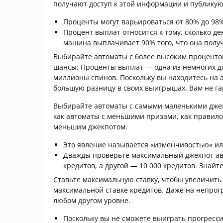
получают доступ к этой информации и публику
Проценты могут варьироваться от 80% до 98
Процент выплат относится к тому, сколько д
машина выплачивает 90% того, что она получ
Выбирайте автоматы с более высоким проценто
шансы; Проценты выплат — одна из немногих до
миллионы спинов. Поскольку вы находитесь на 
большую разницу в своих выигрышах. Вам не га
Выбирайте автоматы с самыми маленькими джекп
как автоматы с меньшими призами, как правило
меньшим джекпотом.
Это явление называется «изменчивостью» ил
Дважды проверьте максимальный джекпот авт
кредитов, а другой — 10 000 кредитов. Знайт
Ставьте максимальную ставку, чтобы увеличит
максимальной ставке кредитов. Даже на непрог
любом другом уровне.
Поскольку вы не сможете выиграть прогресси