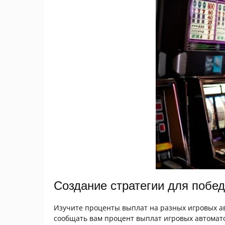
Создание стратегии для побе
Изучите проценты выплат на разных игровых ав
сообщать вам процент выплат игровых автомато