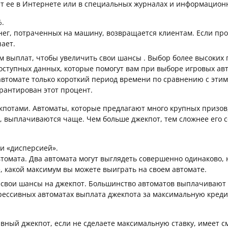
ют ее в Интернете или в специальных журналах и информацион
%.
енег, потраченных на машину, возвращается клиентам. Если про
ает.
м выплат, чтобы увеличить свои шансы . Выбор более высоких
ступных данных, которые помогут вам при выборе игровых авто
автомате только короткий период времени по сравнению с эт
рантирован этот процент.
отами. Автоматы, которые предлагают много крупных призов,
, выплачиваются чаще. Чем больше джекпот, тем сложнее его с
и «дисперсией».
омата. Два автомата могут выглядеть совершенно одинаково, н
е, какой максимум вы можете выиграть на своем автомате.
ь свои шансы на джекпот. Большинство автоматов выплачивают
рессивных автоматах выплата джекпота за максимальную креди
вный джекпот, если не сделаете максимальную ставку, имеет см