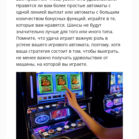
Нравятся ли вам более простые автоматы с
одной линией выплат или автоматы с большим
количеством бонусных функций, играйте в те,
которые вам нравятся. Шансы не будут
значительно лучше для того или иного типа.
Помните, что удача играет важную роль в
успехе вашего игрового автомата, поэтому, хотя
ваша стратегия состоит в том, чтобы выиграть,
не менее важно получать удовольствие от
машины, на которой вы играете.