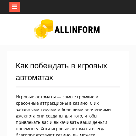
Перейти
к
содержимому
Как побеждать в игровых
автоматах
Игровые автоматы — самые громкие и
красочные аттракционы в казино. С их
забавными темами и большими значениями
джекпота они созданы для того, чтобы
привлекать вас и выкачивать ваши деньги
понемногу. Хотя игровые автоматы всегда
благоприятствуют казино, вы можете