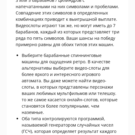
3 или 5 барабанов / цилиндров с
напечатанными на них символами и пробелами.
Совпадение этих символов в определенных
комбинациях приводит к выигрышной выплате.
Видеослоты играют так же, но могут иметь до 7
барабанов, каждый из которых представляет три
ряда по пять символов. Ваши шансы на победу
примерно равны для обоих типов этих машин.
Выберите барабанные спиннинговые
машины для ощущения ретро. В качестве
альтернативы выберите видео-слоты для
более яркого и интересного игрового
автомата. Вы даже можете найти видео-
слоты, в которых представлены персонажи
ваших любимых мультфильмов или телешоу.
то же самое касается онлайн-слотов, которые
становятся более популярными, чем
наземные.
Оба типа контролируются программой,
называемой генератором случайных чисел
(ГСЧ), которая определяет результат каждого