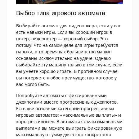
Выбор типа игрового автомата
Выбирайте автомат для видеопокера, если у вас
есть навыки игры. Если вы хороший игрок в
покер, видеопокер — хороший выбор. Это
потому, что на самом деле для игры требуются
навыки, в то время как большинство машин
основаны исключительно на удаче. Однако
выбирайте эту машину только в том случае, если
вы умеете хорошо играть. В противном случае
вы потеряете любое преимущество, которое у
вас могло быть.
Попробуйте автоматы с фиксированными
джекпотами вместо прогрессивных джекпотов.
Есть две основные категории прогрессивных
игровых автоматов: «максимальные выплаты» и
«прогрессивные». В автоматах с максимальными
выплатами вы можете выиграть фиксированную
максимальную сумму для этого конкретного