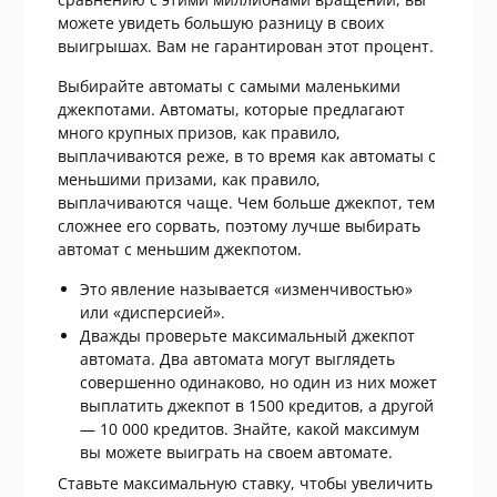
можете увидеть большую разницу в своих
выигрышах. Вам не гарантирован этот процент.
Выбирайте автоматы с самыми маленькими
джекпотами. Автоматы, которые предлагают
много крупных призов, как правило,
выплачиваются реже, в то время как автоматы с
меньшими призами, как правило,
выплачиваются чаще. Чем больше джекпот, тем
сложнее его сорвать, поэтому лучше выбирать
автомат с меньшим джекпотом.
Это явление называется «изменчивостью»
или «дисперсией».
Дважды проверьте максимальный джекпот
автомата. Два автомата могут выглядеть
совершенно одинаково, но один из них может
выплатить джекпот в 1500 кредитов, а другой
— 10 000 кредитов. Знайте, какой максимум
вы можете выиграть на своем автомате.
Ставьте максимальную ставку, чтобы увеличить