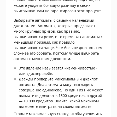
можете увидеть большую разницу в своих
выигрышах. Вам не гарантирован этот процент.
Выбирайте автоматы с самыми маленькими
джекпотами. Автоматы, которые предлагают
много крупных призов, как правило,
выплачиваются реже, в то время как автоматы с
меньшими призами, как правило,
выплачиваются чаще. Чем больше джекпот, тем
сложнее его сорвать, поэтому лучше выбирать
автомат с меньшим джекпотом.
Это явление называется «изменчивостью»
или «дисперсией».
Дважды проверьте максимальный джекпот
автомата. Два автомата могут выглядеть
совершенно одинаково, но один из них может
выплатить джекпот в 1500 кредитов, а другой
— 10 000 кредитов. Знайте, какой максимум
вы можете выиграть на своем автомате.
Ставьте максимальную ставку, чтобы увеличить