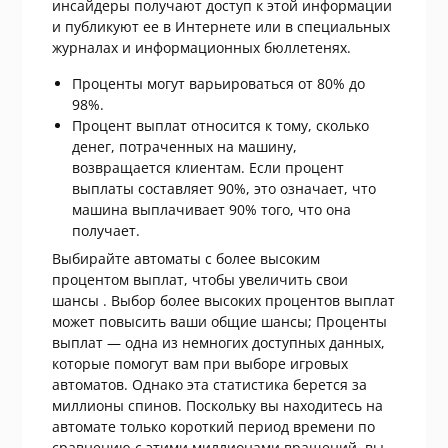
инсайдеры получают доступ к этой информации
и публикуют ее в Интернете или в специальных
журналах и информационных бюллетенях.
Проценты могут варьироваться от 80% до
98%.
Процент выплат относится к тому, сколько
денег, потраченных на машину,
возвращается клиентам. Если процент
выплаты составляет 90%, это означает, что
машина выплачивает 90% того, что она
получает.
Выбирайте автоматы с более высоким
процентом выплат, чтобы увеличить свои
шансы . Выбор более высоких процентов выплат
может повысить ваши общие шансы; Проценты
выплат — одна из немногих доступных данных,
которые помогут вам при выборе игровых
автоматов. Однако эта статистика берется за
миллионы спинов. Поскольку вы находитесь на
автомате только короткий период времени по
сравнению с этими миллионами вращений, вы